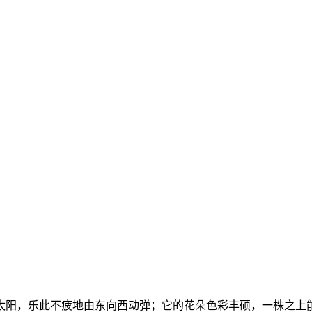
阳，乐此不疲地由东向西动弹；它的花朵色彩丰硕，一株之上能