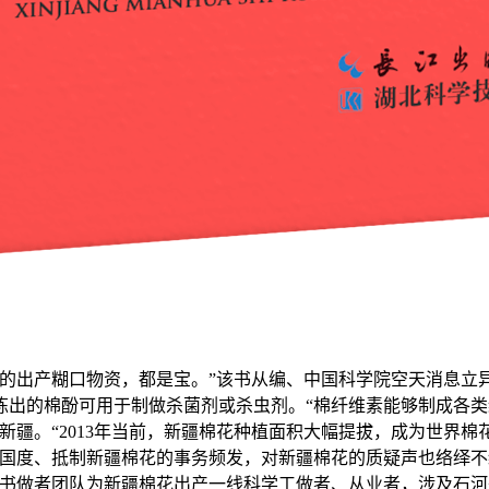
要的出产糊口物资，都是宝。”该书从编、中国科学院空天消息立
炼出的棉酚可用于制做杀菌剂或杀虫剂。“棉纤维素能够制成各
疆。“2013年当前，新疆棉花种植面积大幅提拔，成为世界棉花财
，国度、抵制新疆棉花的事务频发，对新疆棉花的质疑声也络绎不
该书做者团队为新疆棉花出产一线科学工做者、从业者，涉及石