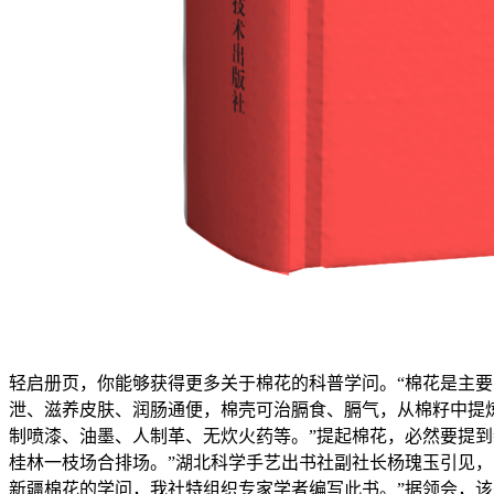
轻启册页，你能够获得更多关于棉花的科普学问。“棉花是主
泄、滋养皮肤、润肠通便，棉壳可治膈食、膈气，从棉籽中提
制喷漆、油墨、人制革、无炊火药等。”提起棉花，必然要提到新
桂林一枝场合排场。”湖北科学手艺出书社副社长杨瑰玉引见
新疆棉花的学问，我社特组织专家学者编写此书。”据领会，