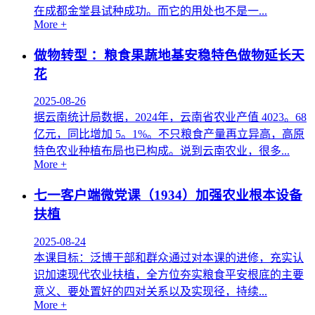
在成都金堂县试种成功。而它的用处也不是一...
More +
做物转型 ：粮食果蔬地基安稳特色做物延长天
花
2025-08-26
据云南统计局数据，2024年，云南省农业产值 4023。68
亿元，同比增加 5。1%。不只粮食产量再立异高，高原
特色农业种植布局也已构成。说到云南农业，很多...
More +
七一客户端微党课（1934）加强农业根本设备
扶植
2025-08-24
本课目标：泛博干部和群众通过对本课的进修，充实认
识加速现代农业扶植，全方位夯实粮食平安根底的主要
意义、要处置好的四对关系以及实现径，持续...
More +