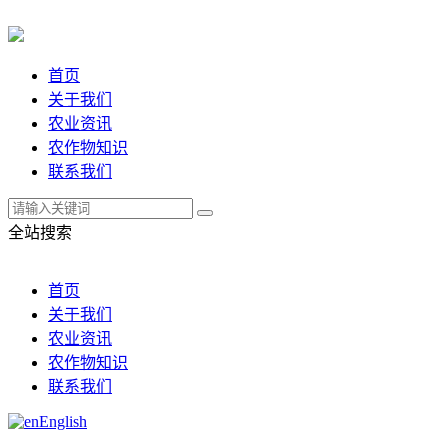
首页
关于我们
农业资讯
农作物知识
联系我们
全站搜索
首页
关于我们
农业资讯
农作物知识
联系我们
English