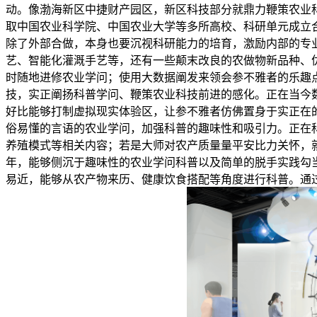
动。像渤海新区中捷财产园区，新区科技部分就鼎力鞭策农业
取中国农业科学院、中国农业大学等多所高校、科研单元成立
除了外部合做，本身也要沉视科研能力的培育，激励内部的专
艺、智能化灌溉手艺等，还有一些颠末改良的农做物新品种、
时随地进修农业学问；使用大数据阐发来领会参不雅者的乐趣
技，实正阐扬科普学问、鞭策农业科技前进的感化。正在当今
好比能够打制虚拟现实体验区，让参不雅者仿佛置身于实正在
俗易懂的言语的农业学问，加强科普的趣味性和吸引力。正在
养殖模式等相关内容；若是大师对农产质量量平安比力关怀，
年，能够侧沉于趣味性的农业学问科普以及简单的脱手实践勾
易近，能够从农产物来历、健康饮食搭配等角度进行科普。通