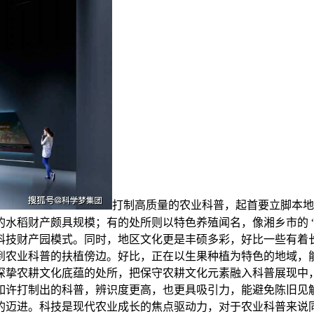
打制高质量的农业科普，起首要立脚本地
水稻财产颇具规模；有的处所则以特色养殖闻名，像湘乡市的 “
科技财产园模式。同时，地区文化更是丰硕多彩，好比一些有着
到农业科普的扶植傍边。好比，正在以生果种植为特色的地域，
深挚农耕文化底蕴的处所，把保守农耕文化元素融入科普展现中
如许打制出的科普，辨识度更高，也更具吸引力，能避免陈旧见
的迈进。科技是现代农业成长的焦点驱动力，对于农业科普来说