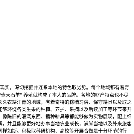
现实，深切挖掘并连系本地的特色取劣势。每个地域都有着奇
壶天石羊” 养殖就构成了本人的品牌。各地的财产特点也不尽
长久农耕汗青的地域，有着奇特的稼穑习俗、保守耕具以及取之
能够环绕各类生果的种植、养护、采摘以及后续加工等环节来开
，像陈旧的灌溉东西、播种耕具等都能够做为实物展现，配上细
解，并且能够更好地办事当地农业成长，满脚当地以及外来旅客
同样如斯。积极取科研机构、高校等开展合做是十分环节的行