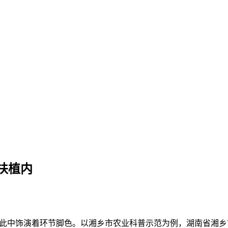
扶植内
此中饰演着环节脚色。以湘乡市农业科普示范为例，湖南省湘乡市绿