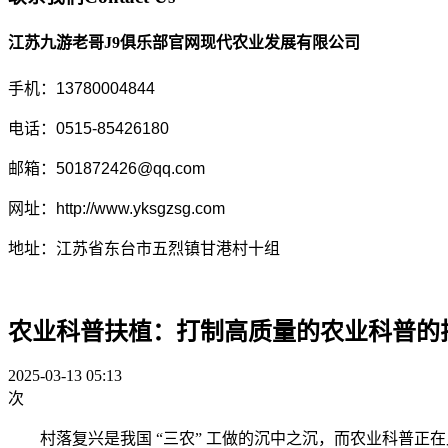
江苏九游老哥J9俱乐部官网现代农业发展有限公司
手机：13780004844
电话：0515-85426180
邮箱：501872426@qq.com
网址：http://www.yksgzsg.com
地址：江苏省东台市五烈镇甘港村十组
农业科普扶植：打制高质量的农业科普的
2025-03-13 05:13
次
村落复兴是我国 “三农” 工做的沉中之沉，而农业科普正在