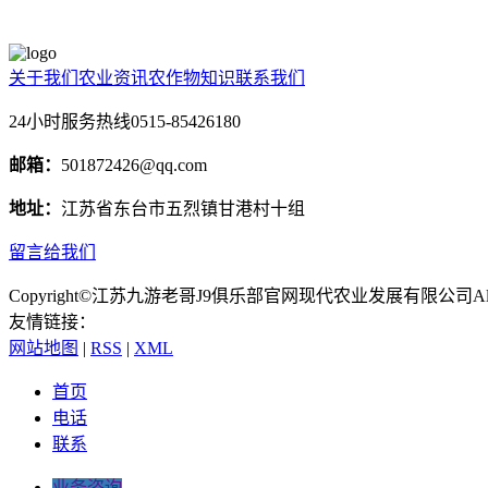
关于我们
农业资讯
农作物知识
联系我们
24小时服务热线
0515-85426180
邮箱：
501872426@qq.com
地址：
江苏省东台市五烈镇甘港村十组
留言给我们
Copyright©江苏九游老哥J9俱乐部官网现代农业发展有限公司All rig
友情链接：
网站地图
|
RSS
|
XML
首页
电话
联系
业务咨询