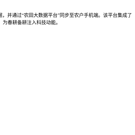
，并通过“农田大数据平台”同步至农户手机端。该平台集成了
，为春耕备耕注入科技动能。