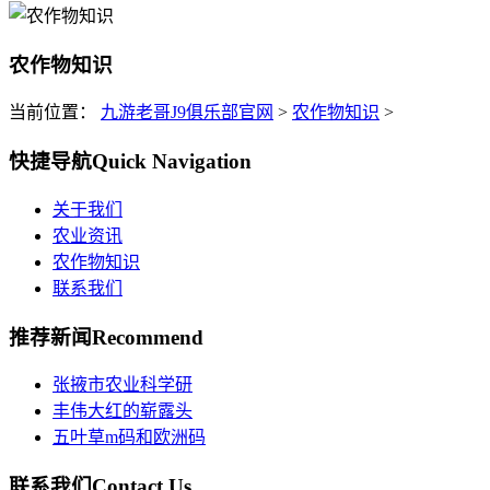
农作物知识
当前位置：
九游老哥J9俱乐部官网
>
农作物知识
>
快捷导航
Quick Navigation
关于我们
农业资讯
农作物知识
联系我们
推荐新闻
Recommend
张掖市农业科学研
丰伟大红的崭露头
五叶草m码和欧洲码
联系我们
Contact Us