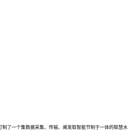
制了一个集数据采集、传输、阐发取智能节制于一体的聪慧水