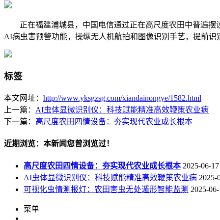
正在福建浦城县，中国电信通过正在高尺度农田中普遍摆设智
AI病虫害预警功能，操纵无人机航拍和图像识别手艺，提前
标签
本文网址：
http://www.yksgzsg.com/xiandainongye/1582.html
上一篇：
AI虫体显微识别仪：科技赋能精准高效鞭策农业病
下一篇：
高尺度农田四情设备：夯实现代农业成长根本
近期浏览：本新闻您曾浏览过！
高尺度农田四情设备：夯实现代农业成长根本
2025-06-17
AI虫体显微识别仪：科技赋能精准高效鞭策农业病
2025-
可视化虫情测报灯：农田害虫无处遁形智能监测
2025-06-
菜单