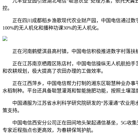
九丰登业园引进湖北电信“聪慧农业”处理方案，依托天翼云
控。
正在四川成都稻乡渔歌现代农业财产园，中国电信通过数字监
100%的无人机化和播种功课30%的无人机化。
正在河南鹤壁淇县高村镇，中国电信积极推进数字村落扶植，
正在江苏南京栖霞区陈店村，中国电信操纵无人机航拍手艺
和农耕规划，极大提高了农田办理的工做效率。
正在江西萍乡，中国电信帮力打制的湘东区聪慧种业办事平台
水稻制种。平台还具备聪慧灌溉和智能施肥功能，按照土壤湿
中国通服为江苏省水利科学研究院研发的“苏灌通”农业用水
策支持。
中国电信西安分公司正在田间地头架起通信基坐，5G收集笼
专家近程指点也更高效，为春耕保驾护航。