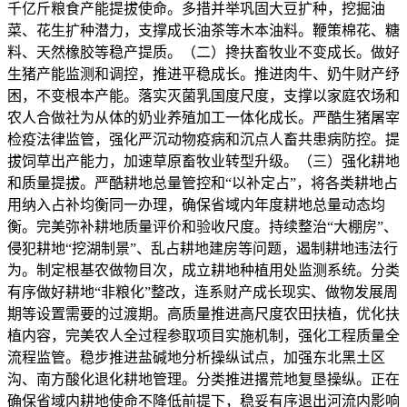
千亿斤粮食产能提拔使命。多措并举巩固大豆扩种，挖掘油
菜、花生扩种潜力，支撑成长油茶等木本油料。鞭策棉花、糖
料、天然橡胶等稳产提质。（二）搀扶畜牧业不变成长。做好
生猪产能监测和调控，推进平稳成长。推进肉牛、奶牛财产纾
困，不变根本产能。落实灭菌乳国度尺度，支撑以家庭农场和
农人合做社为从体的奶业养殖加工一体化成长。严酷生猪屠宰
检疫法律监管，强化严沉动物疫病和沉点人畜共患病防控。提
拔饲草出产能力，加速草原畜牧业转型升级。（三）强化耕地
和质量提拔。严酷耕地总量管控和“以补定占”，将各类耕地占
用纳入占补均衡同一办理，确保省域内年度耕地总量动态均
衡。完美弥补耕地质量评价和验收尺度。持续整治“大棚房”、
侵犯耕地“挖湖制景”、乱占耕地建房等问题，遏制耕地违法行
为。制定根基农做物目次，成立耕地种植用处监测系统。分类
有序做好耕地“非粮化”整改，连系财产成长现实、做物发展周
期等设置需要的过渡期。高质量推进高尺度农田扶植，优化扶
植内容，完美农人全过程参取项目实施机制，强化工程质量全
流程监管。稳步推进盐碱地分析操纵试点，加强东北黑土区
沟、南方酸化退化耕地管理。分类推进撂荒地复垦操纵。正在
确保省域内耕地使命不降低前提下，稳妥有序退出河流内影响