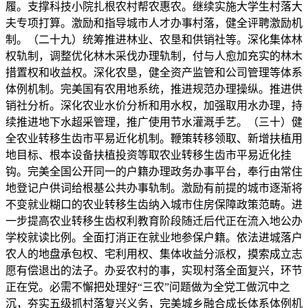
履。支撑科技小院扎根农村帮农惠农。继续实施大学生村落大
夫专项打算。激励和指导城市人才办事村落，健全评聘激励机
制。（二十九）统筹推进林业、农垦和供销社等。深化集体林
权轨制，调整优化林木采伐办理轨制，付与人愈加充实的林木
措置权和收益权。深化农垦，健全资产监管和公司管理等体系
体例机制。完美国有农用地系统，推进规范办理操纵。推进供
销社分析。深化农业水价分析和用水权，加强取用水办理，持
续推进地下水超采管理，推广使用节水灌溉手艺。（三十）健
全农业转移生齿市平易近化机制。鞭策转移领取、新增扶植用
地目标、根本设备扶植投资等取农业转移生齿市平易近化挂
钩。完美全国公开同一的户籍办理政务办事平台，奉行由常住
地登记户供词给根基公共办事轨制。激励有前提的城市逐渐将
不变就业糊口的农业转移生齿纳入城市住房保障政策范畴。进
一步提高农业转移生齿权利教育阶段随迁后代正在流入地公办
学校就读比例。全面打消正在就业地参保户籍。依法进城落户
农人的地盘承包权、宅利用权、集体收益分派权，摸索成立志
愿有偿退出的法子。办妥农村的事，实现村落全面复兴，环节
正在党。必需不懈把处理好“三农”问题做为全党工做沉中之
沉，夯实五级抓村落复兴义务，完美城乡融合成长体系体例机