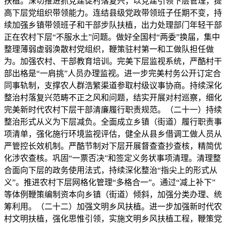
扶植。深切推进抓党建促村落复兴，以党建引领下层管理，提
高下层党组织带领能力。连结县级党政带领班子任期不变，持
续加强乡镇带领班子和干部步队扶植，出力处理部门年轻干部
正在农村下层“不服水土”问题。做好全国村“两委”换届，集中
整理薄弱虚弱涣散村党组织，鞭策驻村第一和工做队担任做
为。加强农村、干部教育培训。完美下层监视系统，严酷村干
部出格是“一肩挑”人员办理监视。进一步完美村务公开订定合
同事轨制，支撑农人群浩繁渠道参取村级议事协商。持续深化
整治村落复兴范畴不正之风和问题，结实开展对村巡察，细化
完美新时代农村下层干部清廉履行职责规范。（二十一）持续
整治形式从义为下层减负。全面成立乡镇（街道）履行职责事
项清单，强化施行环境监视评估，健全从县乡借调工做人员从
严管控长效机制。严酷节制对下层开展督查查抄查核，精简优
化涉农查核。巩固“一票否决”和签定义务状事项清理。清理整
合面向下层的政务使用法式，持续深化整治“指尖上的形式从
义”。推进农村下层网格化管理“多格合一”。通过“减上补下”
等体例鞭策编制资本向乡镇（街道）倾斜，加强分类办理、统
筹利用。（二十二）加强文明乡风扶植。进一步加强新时代农
村文明扶植，强化思惟引领，实施文明乡风扶植工程，鞭策党