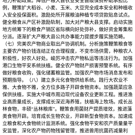
地力补助政策。降低产粮大县农业安全县级保费补助承担比
例，鞭策扩大稻谷、小麦、玉米、大豆完全成本安全和种植收
入安全投保面积。激励处所开展粮油种植专项贷款贴息试点。
健全粮食从产区补激励轨制，加大对产粮大县支撑。启动实施
地方统筹下的粮食产销区省际横向好处弥补，做好资金筹集和
分派。逐渐扩大产粮大县公共办事能力提拔步履实施范畴。
（七）完美农产物商业取出产协调机制。分析施策鞭策粮食等
主要农产物价钱连结正在合理程度，不变市场供需，种粮农人
积极性，好农人好处。峻厉冲击农产物私运等违法行为。加强
港口生物平安系统扶植。健全农产物财产损害预警系统。有序
做好粮食收购，强化储蓄粮监管。加强农产物市场消息发布和
预期指导。（八）建立多元化食物供给系统。践行大农业不
雅、大食物不雅，全方位多路子开辟食物资本。加强蔬菜应急
保供扶植，实施大中城市周边现代设备农业更新工程。推进渔
业高质量成长，支撑成长深近海养殖，扶植海上牧场。成长丛
林食物，丰硕“丛林粮库”。鞭策食用菌财产提质增效，推进藻
类食物开辟。培育成长生物农业，开辟新型食物资本。加速成
立粮食和大食物统计监测系统。强化食物平安和农产质量量平
安监管，深化农产物药物残留管理，推进兽用抗菌药减量利