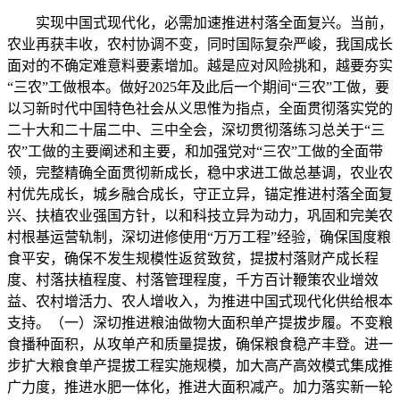
实现中国式现代化，必需加速推进村落全面复兴。当前，
农业再获丰收，农村协调不变，同时国际复杂严峻，我国成长
面对的不确定难意料要素增加。越是应对风险挑和，越要夯实
“三农”工做根本。做好2025年及此后一个期间“三农”工做，要
以习新时代中国特色社会从义思惟为指点，全面贯彻落实党的
二十大和二十届二中、三中全会，深切贯彻落练习总关于“三
农”工做的主要阐述和主要，和加强党对“三农”工做的全面带
领，完整精确全面贯彻新成长，稳中求进工做总基调，农业农
村优先成长，城乡融合成长，守正立异，锚定推进村落全面复
兴、扶植农业强国方针，以和科技立异为动力，巩固和完美农
村根基运营轨制，深切进修使用“万万工程”经验，确保国度粮
食平安，确保不发生规模性返贫致贫，提拔村落财产成长程
度、村落扶植程度、村落管理程度，千方百计鞭策农业增效
益、农村增活力、农人增收入，为推进中国式现代化供给根本
支持。（一）深切推进粮油做物大面积单产提拔步履。不变粮
食播种面积，从攻单产和质量提拔，确保粮食稳产丰登。进一
步扩大粮食单产提拔工程实施规模，加大高产高效模式集成推
广力度，推进水肥一体化，推进大面积减产。加力落实新一轮