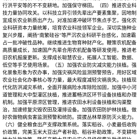
行洪平安等的不不变耕地。加强保守梯田。（四）推进农业科
技力量协同攻关。以科技立异引领先辈出产要素集聚，因地制
宜成长农业新质出产力。对准加速冲破环节焦点手艺，强化农
业科研资本力量统筹，培育农业科技领军企业。深切实施种业
复兴步履，阐扬“南繁硅谷”等严沉农业科研平台感化，加速霸
占一批冲破性品种。继续推进生物育种财产化。鞭策农机配备
高质量成长，加速国产先辈合用农机配备等研发使用，推进老
旧农机报废更新。支撑成长聪慧农业，拓展人工智能、数据、
低空等手艺使用场景。（五）加强农业防灾减灾能力扶植。强
化景象形象为农办事，加强灾祸风险监测预警预告，用好区域
农业社会化办事核心等力量，最大程度减轻灾祸丧失。扶植现
代化防洪减灾系统，全面开展病险水库除险加固，加强中小河
道管理和大中型灌区扶植，推进蓄畅洪区环节设备扶植和办理
机制。加强平原涝区管理，推进农田水利设备扶植和沟渠整
治，加速修复灾毁农田及灌排设备。加强农田防护林扶植。做
好农做物病虫害监测预警和统防。提拔丛林草原防灭火能力。
（六）健全粮食出产支撑政策系统。落实稻谷、小麦最低收购
价政策，完美玉米大豆出产者补助、稻谷补助政策，不变耕地