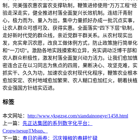
制，完美强农惠农富农支撑轨制，鞭策进修使用“万万工程”经
验走深走实，健全推进村落全面复兴长效机制。连结汗青耐
心，极力而为、量入为出，集中力量抓好办成一批沉点实事，
让农人群众可感可及、获得实惠。全面落实“四下下层”轨制，
走好新时代党的群众线，亲近党群干群关系。从农村现实出
发，充实卑沉农愿，改良工做体例方式，防止政策施行简单化
和“一刀切”。激励各地实践摸索和立异，充实调动泛博干部和
农人群众积极性，激发村落全面复兴动力活力。让我们愈加慎
密连合正在以习同志为焦点的四周，果断决心、攻坚克难，实
抓实干、久久为功，加速农业农村现代化程序，鞭策农业根本
愈加安定、农村地域愈加繁荣、农人糊口愈加红火，朝着扶植
农业强国方针结实迈进。
标签
本文网址：
http://www.yksgzsg.com/xiandainongye/1458.html
上一篇：
先正达集团的系列数字化平台：
CropwisesupTMsup、
下一篇：
春日的画卷：沉庆辣椒的春耕忙碌