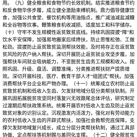
用。（九）健全粮食和食物节约长效机制。结实推进粮食节约
和反食物华侈步履，成立健全激励束缚机制。鼎力倡导健康饮
食，加强公共食堂、餐饮机构等用油指点，推广减油减盐减糖
和全谷物等炊事。鞭策粮食机收减损、适度加工和科学储存。
（十）守牢不发生规模性返贫致贫底线。持续巩固提拔“障”和
饮水平安保障，加强易地搬家后续搀扶，防止思惟松弛、工做
松劲。提拔防止返贫致贫监测帮扶效能，及时将存正在返贫致
贫风险的农户纳入帮扶。深切开展防止返贫就业攻坚步履，加
强帮扶车间就业吸纳能力，不变脱贫生齿务工规模和收入。按
照巩固、升级、盘活、调整准绳，分类推进帮扶财产提质增
效。深切开展科技、医疗、教育干部人才“组团式”帮扶。加强
消费帮扶平台企业和产物办理。（十一）统筹成立农村防止返
贫致贫机制和低收入生齿、欠发财地域分层分类帮扶轨制。开
展巩固拓展脱贫攻坚同村落复兴无效跟尾总体评估，研究制定
过渡期后帮扶政策系统。统筹开展农村低收入生齿及防止返贫
致贫对象的识别认定。沉视激发内活泼力，强化对有劳动能力
的农村低收入生齿的开辟式帮扶，加强社会救帮兜底保障，支
撑欠发财地域复兴成长，成立分层分类帮扶轨制，通过工具部
协做、定点帮扶等机制赐与差同化支撑。（十二）健全脱贫攻