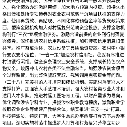
落复兴投融资机制。优先保障农业农村范畴一般公共预算投
入，强化绩效办理激励束缚。加大地方预算内投资、超持久出
格国债和处所专项债券对农业农村范畴严沉项目扶植的支撑力
度。使用再贷款、再贴现、不同化存款预备金率等货泉政策东
西，鞭策金融机构加大对村落复兴范畴资金投放。支撑金融机
构刊行“三农”专项金融债券。激励合适前提的企业刊行村落复
兴债券。深切推进农村信用系统扶植，加强涉农信用消息归集
共享。推广畜禽活体、农业设备等典质融资贷款。农村中小银
行支农支小定位，“一省一策”加速农村信用社，稳妥有序推进
村镇银行沉组。健全多条理农业安全系统，支撑成长特色农产
物安全。峻厉冲击农村各类不法金融勾当。加强涉农资金项目
全过程监管，出力整治骗取套取、截留调用惠农资金等问题。
（二十八）完美村落人才培育和成长机制。实施村落复兴人才
支撑打算，加强农人手艺技术培训，强大农村各类专业人才和
适用人才步队。推进村落工匠培育工程。以财产需求为导向，
优化调整涉农学科专业。提拔涉农职业教育程度，激励职业学
校取农业企业等组建产教结合体。结实推进“三支一扶”打算、
科技特派员、特岗打算、大学生意愿办事西部打算等下层办事
项目。深切实施村落巾帼逃梦人打算和村落复兴芳华立功步