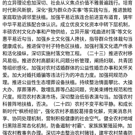
的立异理论愈加深切、社会从义焦点价值不雅普遍践行。培育
时代新风新貌，深化“我为群众办实事”等实践勾当，推进敦睦
家庭取协调邻里扶植。加强平易近族连合前进宣布道育，铸牢
中华平易近族配合体认识。成立优良文化资本中转下层机制，
丰硕农村文化办事和产物供给，立异开展“戏曲进村落”等文化
惠平易近勾当，加强乡土文化强人搀扶，指导群众性体裁勾当
健康成长。推进保守村子特色区扶植，加强村落文化遗产传承
和活化操纵，深切实施村落文物工程。（二十三）推进农村移
风易俗。推进农村高额彩礼问题分析管理，阐扬妇联、共青团
等组织感化，加强对农村适婚群体的公益性婚恋办事和关怀关
爱。加大对婚托婚骗等违法行为的冲击力度。加强祠规范办
理。推进公益性生态埋葬设备扶植。持续整治情面攀比、大操
大办、厚葬薄养、散埋乱葬等凸起问题，完美束缚性规范和性
尺度。规范农村表演市场，深切整治低俗表演勾当。加强农村
科普阵地扶植，否决。（二十四）农村不变平和平静。和成长
新时代“枫桥经验”，强化农村矛盾胶葛排查化解，完美消息共
享、协同处理机制，营制积极健康的社会空气。健全农村地域
扫黑除恶常态化机制，防备遏制“村霸”、家族族繁殖延伸。加
强农村教事务办理。深切冲击整治农村赌钱，建牢农村禁毒防