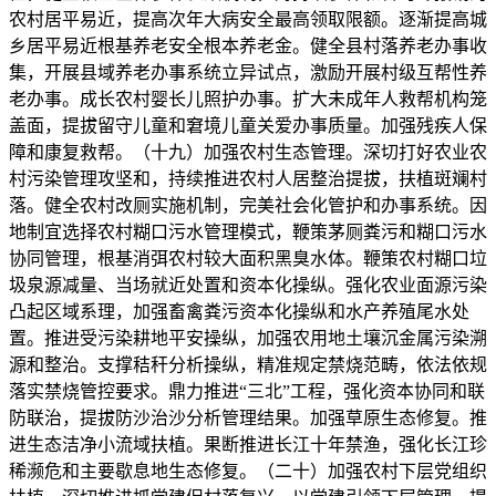
农村居平易近，提高次年大病安全最高领取限额。逐渐提高城
乡居平易近根基养老安全根本养老金。健全县村落养老办事收
集，开展县域养老办事系统立异试点，激励开展村级互帮性养
老办事。成长农村婴长儿照护办事。扩大未成年人救帮机构笼
盖面，提拔留守儿童和窘境儿童关爱办事质量。加强残疾人保
障和康复救帮。（十九）加强农村生态管理。深切打好农业农
村污染管理攻坚和，持续推进农村人居整治提拔，扶植斑斓村
落。健全农村改厕实施机制，完美社会化管护和办事系统。因
地制宜选择农村糊口污水管理模式，鞭策茅厕粪污和糊口污水
协同管理，根基消弭农村较大面积黑臭水体。鞭策农村糊口垃
圾泉源减量、当场就近处置和资本化操纵。强化农业面源污染
凸起区域系理，加强畜禽粪污资本化操纵和水产养殖尾水处
置。推进受污染耕地平安操纵，加强农用地土壤沉金属污染溯
源和整治。支撑秸秆分析操纵，精准规定禁烧范畴，依法依规
落实禁烧管控要求。鼎力推进“三北”工程，强化资本协同和联
防联治，提拔防沙治沙分析管理结果。加强草原生态修复。推
进生态洁净小流域扶植。果断推进长江十年禁渔，强化长江珍
稀濒危和主要歇息地生态修复。（二十）加强农村下层党组织