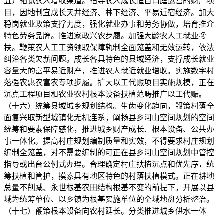
五）拓宽农人增收渠道。指导农人成长适百口庭运营的财产项
目，因地制宜成长天井经济、林下经济、平易近宿经济。加大
稳岗就业政策支撑力度，强化就业办事和劳务协做，培育推介
特色劳务品牌。推进家政兴农步履。加强大龄农人工就业搀
扶。鞭策农人工工资领取保障轨制全面笼盖和无效运转，依法
纠治各类欠薪问题。成长各具特色的县域经济，支撑成长就业
容量大的富平易近财产，推进农人就近就业增收。实施数字村
落强农惠农富农专项步履。扩大以工代赈项目实施规模，正在
沉点工程项目和农业农村根本设备扶植范畴推广以工代赈。
（十六）统筹县域城乡规划结构。生齿变化趋向，鞭策村落全
面复兴取新型城镇化无机连系，阐扬县乡河山空间规划的空间
统筹和要素保障感化，推进城乡财产成长、根本设备、公共办
事一体化。提高村庄规划编制质量和实效，不得要求村庄规划
编制全笼盖，对不需要编制的可正在县乡河山空间规划中管控
指导或出台公例式办理。合理确定村庄扶植沉点和优先序，统
筹扶植和管护，摸索具有地区特色的村落扶植模式。正在耕地
总量不削减、永世根基农田结构根基不变的前提下，开展以县
域为统筹单位、以乡镇为根基实施单位的全域地盘分析整治。
（十七）鞭策根本设备向农村延长。分类推进城乡供水一体