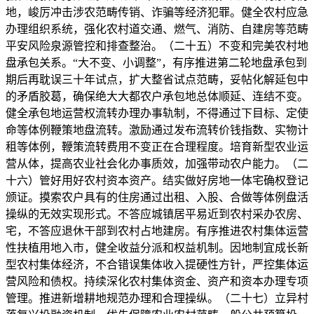
地，峻厉冲击涉农范畴传销、诈骗等经济犯罪。健全农村应急
办理组织系统，强化农村道交通、燃气、消防、自建房等范畴
平安风险泉源管控和排查整治。（二十五）不变和完美农村地
盘承包关系。“大不变、小调整”，有序推进第二轮地盘承包到
期后再耽误三十年试点，扩大整省试点范畴，妥帖化解延包中
的矛盾胶葛，确保绝大大都农户承包地总体顺延、连结不变。
健全承包地运营权流转办理办事轨制，不得通过下目标、定使
命等体例鞭策地盘流转。激励通过发布流转价钱指数、实物计
租等体例，鞭策流转费用不变正在合理程度。培育新型农业运
营从体，提高农业社会化办事质效，加强带动农户能力。（二
十六）管好用好农村资本资产。结实做好房地一体宅确权登记
颁证。摸索农户具有的住房通过出租、入股、合做等体例盘活
操纵的无效实现形式。不答应城镇居平易近到农村采办农房、
宅，不答应退休干部到农村占地建房。有序推进农村集体运营
性扶植用地入市，健全收益分派和权益机制。因地制宜成长新
型农村集体经济，不合错误集体收入提硬性方针，严控集体运
营风险和债权。持续深化农村集体资金、资产和资本办理专项
管理。推进新增耕地规范办理和合理操纵。（二十七）立异村