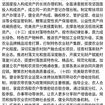
坚国度投入构成资产的长效办理机制。全面清查脱贫攻坚国度
投入构成资产，成立同一的资产登记办理台账。制定帮扶项目
资产办理法子，健全资产构成、确权移交、管护运营、收益分
派等全程监管轨制，鞭策运营性资产保值增效、公益性资产持
续阐扬感化。完美资产分类措置轨制，支撑各地皮活低效闲置
资产。（十三）成长村落特色财产。按市场纪律处事，鼎力成
长绿色、特色农产物种养，推进农产物加工业转型升级，实施
农业品牌精品培育打算，打制特色农业财产集群，提拔农业财
产化程度。深切实施农村财产融合成长项目，培育村落新财产
新业态。推进村落文化和旅逛深度融合，开展文化财产赋能村
落复兴试点，提拔村落旅逛特色化、精品化、规范化程度。加
速建立农产物和农资现代畅通收集，支撑各类从体协同共建供
应链。鞭策农村电商高质量成长。（十四）完美联农带农机
制。健全新型农业运营从体搀扶政策同带动农户增收挂钩机
制，将联农带农做为政策倾斜的主要根据。指导企业、农人合
做社、家庭农场取农户等慎密结合取合做，通过保底分红、入
股参股、办事带动等体例，让农人更多分享财产增值收益。规
范和指导农业农村范畴社会投资，健全风险防备机制。（十