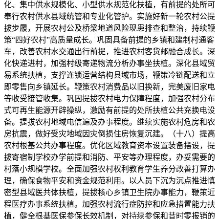
化、集中供水规模化、小型供水规范化扶植，有前提的处所可
奉行农村供水县域统管和专业化管护。实施好新一轮农村公提
拔步履，开展农村公及桥梁地道风险现患排查和整治，持续鞭
策“四好农村”高质量成长。巩固具备前提的乡镇和建制村通客
车，改善农村水交通出行前提，推进农村客货邮融合成长。深
化快递进村，加强村级寄递物流分析办事坐扶植。深化县域贸
易系统扶植，支撑连锁运营结构县域市场，鞭策冷链配送和立
即零售向乡镇延长。鞭策农村消费品以旧换新，完美废旧家电
等收受接管收集。巩固提拔农村电力保障程度，加强农村分布
式可再生能源开辟操纵，激励有前提的处所扶植公共充换电设
备。提拔农村地域电信遍及办事程度。继续实施农村危房和农
房抗震，做好受灾地域因灾倒损住房恢复沉建。（十八）提高
农村根基公共办事程度。优化区域教育资本设置装备摆设，提
拔寄宿制学校办学前提和消防、平安等办理程度，办妥需要的
村落小规模学校。全面加强农村权利教育学生养分改善打算办
理，确保食物平安和资金规范利用。以人员下沉为沉点推进慎
密型县域医共体扶植，提拔核心乡镇卫生院办事能力，鞭策近
程医疗办事系统扶植。加强农村流行症防控和应急措置能力扶
植，健全根基医保参保长效机制，对持续参保和昔时零报销的