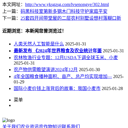
本文网址：
http://www.yksgzsg.com/lvsenongye/302.html
上一篇：
码黑科技室第新多钢木门科技守护家庭平安
下一篇：
25套四开间带堂屋的二层农村别墅设想村落糊口新
近期浏览：本新闻您曾浏览过！
人类天然人工智能是什么
2025-01-31
最新发布 《2024年世界粮食及农业统计年鉴
2025-01-31
农林牧渔行业专题：12月USDA下调全球玉米、小麦
2025-01-31
农产物供需瞻望演讲2024年12月
2025-01-30
4年全国粮食播种面积、亩产、总产均实现增加—
2025-
01-29
国际小麦价钱上涨背后的故事：我国小麦市
2025-01-28
菜单
关于我们
农业资讯
农作物知识
联系我们