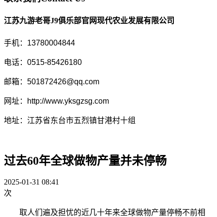
江苏九游老哥J9俱乐部官网现代农业发展有限公司
手机：13780004844
电话：0515-85426180
邮箱：501872426@qq.com
网址：http://www.yksgzsg.com
地址：江苏省东台市五烈镇甘港村十组
过去60年全球做物产量并未停畅
2025-01-31 08:41
次
取人们遍及担忧的近几十年来全球做物产量停畅不前相