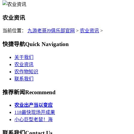
农业资讯
当前位置：
九游老哥J9俱乐部官网
>
农业资讯
>
快捷导航
Quick Navigation
关于我们
农业资讯
农作物知识
联系我们
推荐新闻
Recommend
农业出产当以变应
118最快现场开成果
小心巨型老鼠！海
联系我们
Contact Us